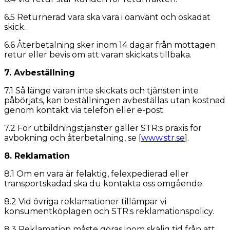
6.5 Returnerad vara ska vara i oanvänt och oskadat
skick.
6.6 Återbetalning sker inom 14 dagar från mottagen
retur eller bevis om att varan skickats tillbaka.
7. Avbeställning
7.1 Så länge varan inte skickats och tjänsten inte
påbörjats, kan beställningen avbeställas utan kostnad
genom kontakt via telefon eller e-post.
7.2 För utbildningstjänster gäller STR:s praxis för
avbokning och återbetalning, se [
www.str.se
].
8. Reklamation
8.1 Om en vara är felaktig, felexpedierad eller
transportskadad ska du kontakta oss omgående.
8.2 Vid övriga reklamationer tillämpar vi
konsumentköplagen och STR:s reklamationspolicy.
8.3 Reklamation måste göras inom skälig tid från att