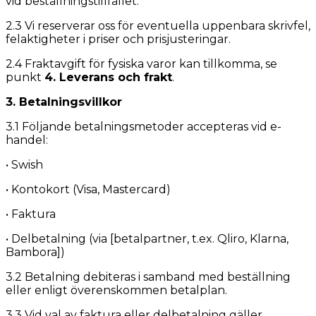
vid beställningstillfället.
2.3 Vi reserverar oss för eventuella uppenbara skrivfel,
felaktigheter i priser och prisjusteringar.
2.4 Fraktavgift för fysiska varor kan tillkomma, se
punkt
4. Leverans och frakt
.
3. Betalningsvillkor
3.1 Följande betalningsmetoder accepteras vid e-
handel:
• Swish
• Kontokort (Visa, Mastercard)
• Faktura
• Delbetalning (via [betalpartner, t.ex. Qliro, Klarna,
Bambora])
3.2 Betalning debiteras i samband med beställning
eller enligt överenskommen betalplan.
3.3 Vid val av faktura eller delbetalning gäller