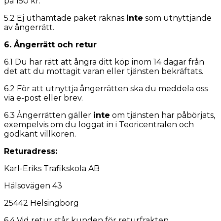
på 150 kr.
5.2 Ej uthämtade paket räknas
inte
som utnyttjande
av ångerrätt.
6. Ångerrätt och retur
6.1 Du har rätt att ångra ditt köp inom 14 dagar från
det att du mottagit varan eller tjänsten bekräftats.
6.2 För att utnyttja ångerrätten ska du meddela oss
via e-post eller brev.
6.3 Ångerrätten gäller
inte
om tjänsten har påbörjats,
exempelvis om du loggat in i Teoricentralen och
godkänt villkoren.
Returadress:
Karl-Eriks Trafikskola AB
Hälsovägen 43
25442 Helsingborg
6.4 Vid retur står kunden för returfrakten.